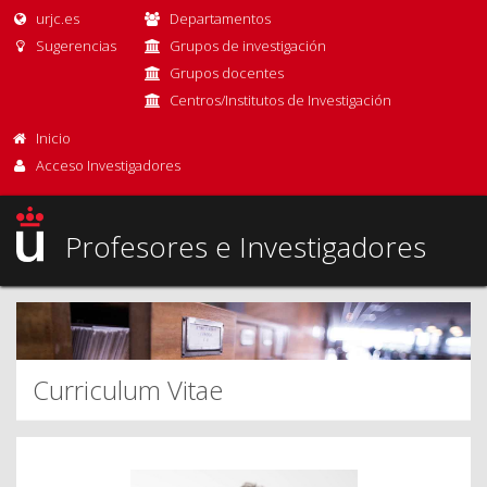
urjc.es
Departamentos
Sugerencias
Grupos de investigación
Grupos docentes
Centros/Institutos de Investigación
Inicio
Acceso Investigadores
Profesores e Investigadores
Curriculum Vitae