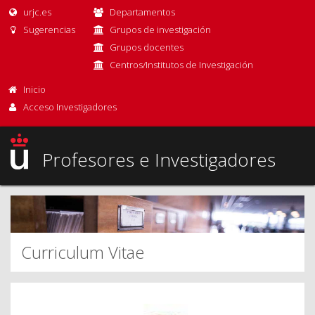
urjc.es
Departamentos
Sugerencias
Grupos de investigación
Grupos docentes
Centros/Institutos de Investigación
Inicio
Acceso Investigadores
Profesores e Investigadores
Curriculum Vitae