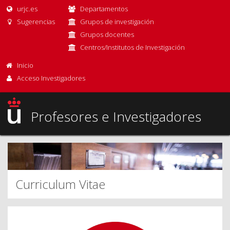
urjc.es
Departamentos
Sugerencias
Grupos de investigación
Grupos docentes
Centros/Institutos de Investigación
Inicio
Acceso Investigadores
Profesores e Investigadores
Curriculum Vitae