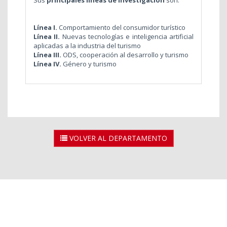
Sus
principales líneas de investigación
son:
Línea I.
Comportamiento del consumidor turístico
Línea II.
Nuevas tecnologías e inteligencia artificial
aplicadas a la industria del turismo
Línea III.
ODS, cooperación al desarrollo y turismo
Línea IV.
Género y turismo
VOLVER AL DEPARTAMENTO