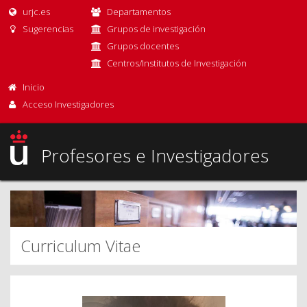
urjc.es
Departamentos
Sugerencias
Grupos de investigación
Grupos docentes
Centros/Institutos de Investigación
Inicio
Acceso Investigadores
Profesores e Investigadores
Curriculum Vitae