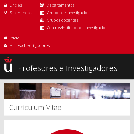
urjc.es
Departamentos
Sugerencias
Grupos de investigación
Grupos docentes
Centros/Institutos de Investigación
Inicio
Acceso Investigadores
Profesores e Investigadores
Curriculum Vitae