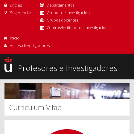
urjc.es
Departamentos
Sugerencias
Grupos de investigación
Grupos docentes
Centros/Institutos de Investigación
Inicio
Acceso Investigadores
Profesores e Investigadores
Curriculum Vitae