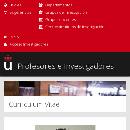
urjc.es
Departamentos
Sugerencias
Grupos de investigación
Grupos docentes
Centros/Institutos de Investigación
Inicio
Acceso Investigadores
Profesores e Investigadores
Curriculum Vitae