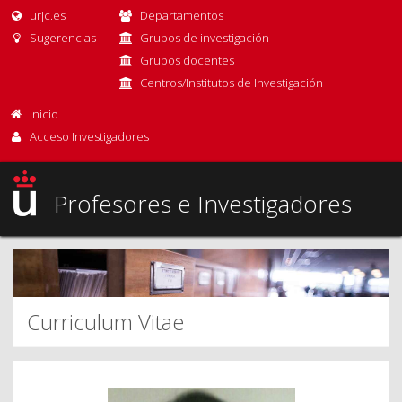
urjc.es
Departamentos
Sugerencias
Grupos de investigación
Grupos docentes
Centros/Institutos de Investigación
Inicio
Acceso Investigadores
Profesores e Investigadores
Curriculum Vitae