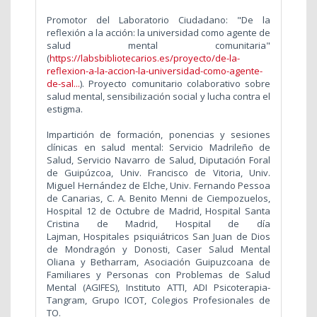
Promotor del Laboratorio Ciudadano: "De la
reflexión a la acción: la universidad como agente de
salud mental comunitaria"
(
https://labsbibliotecarios.es/proyecto/de-la-
reflexion-a-la-accion-la-universidad-como-agente-
de-sal...
). Proyecto comunitario colaborativo sobre
salud mental, sensibilización social y lucha contra el
estigma.
Impartición de formación, ponencias y sesiones
clínicas en salud mental: Servicio Madrileño de
Salud, Servicio Navarro de Salud, Diputación Foral
de Guipúzcoa, Univ. Francisco de Vitoria, Univ.
Miguel Hernández de Elche, Univ. Fernando Pessoa
de Canarias, C. A. Benito Menni de Ciempozuelos,
Hospital 12 de Octubre de Madrid, Hospital Santa
Cristina de Madrid, Hospital de día
Lajman, Hospitales psiquiátricos San Juan de Dios
de Mondragón y Donosti, Caser Salud Mental
Oliana y Betharram, Asociación Guipuzcoana de
Familiares y Personas con Problemas de Salud
Mental (AGIFES), Instituto ATTI, ADI Psicoterapia-
Tangram, Grupo ICOT, Colegios Profesionales de
TO.