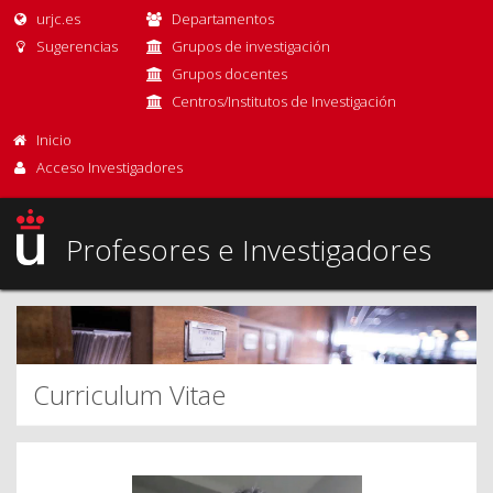
urjc.es
Departamentos
Sugerencias
Grupos de investigación
Grupos docentes
Centros/Institutos de Investigación
Inicio
Acceso Investigadores
Profesores e Investigadores
Curriculum Vitae