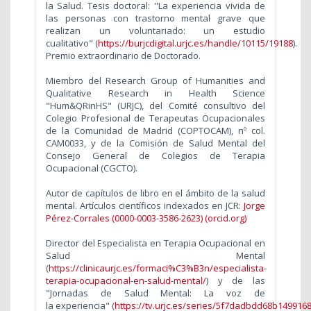
la Salud. Tesis doctoral: "La experiencia vivida de
las personas con trastorno mental grave que
realizan un voluntariado: un estudio
cualitativo"
(
https://burjcdigital.urjc.es/handle/10115/19188
)
.
Premio extraordinario de Doctorado.
Miembro del Research Group of Humanities and
Qualitative Research in Health Science
"Hum&QRinHS" (URJC), del Comité consultivo del
Colegio Profesional de Terapeutas Ocupacionales
de la Comunidad de Madrid (COPTOCAM), nº col.
CAM0033, y de la Comisión de Salud Mental del
Consejo General de Colegios de Terapia
Ocupacional (CGCTO).
Autor de capítulos de libro en el ámbito de la salud
mental. Artículos científicos indexados en JCR:
Jorge
Pérez-Corrales (0000-0003-3586-2623) (orcid.org)
Director del Especialista en Terapia Ocupacional en
Salud Mental
(
https://clinicaurjc.es/formaci%C3%B3n/especialista-
terapia-ocupacional-en-salud-mental/
) y de las
"Jornadas de Salud Mental: La voz de
la experiencia" (
https://tv.urjc.es/series/5f7dadbdd68b149916