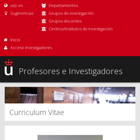
urjc.es
Departamentos
Sugerencias
Grupos de investigación
Grupos docentes
Centros/Institutos de Investigación
Inicio
Acceso Investigadores
Profesores e Investigadores
Curriculum Vitae