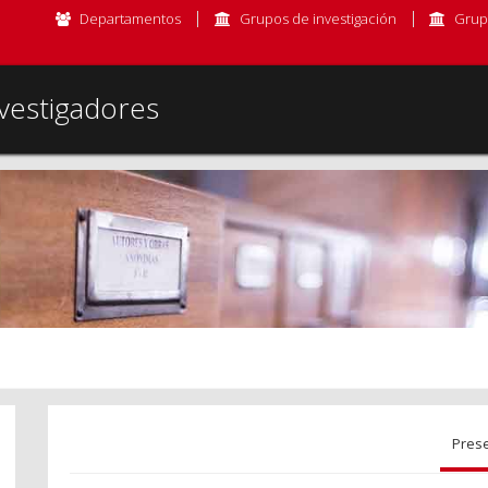
Departamentos
Grupos de investigación
Grup
vestigadores
Pres