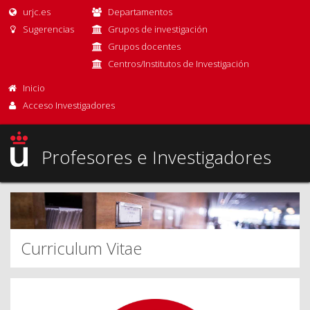
urjc.es
Departamentos
Sugerencias
Grupos de investigación
Grupos docentes
Centros/Institutos de Investigación
Inicio
Acceso Investigadores
Profesores e Investigadores
Curriculum Vitae