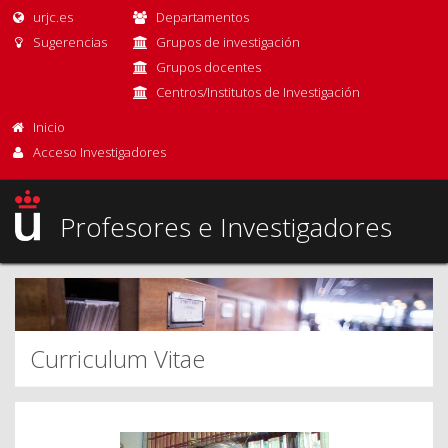
urjc.es
Departamentos
Sugerencias
Grupos de investigación
Grupos docentes
Centros/Institutos de Investigación
Inicio
Acceso Investigadores
Profesores e Investigadores
Curriculum Vitae