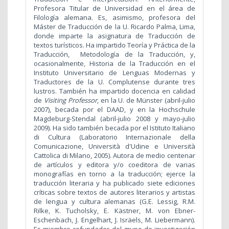
Profesora Titular de Universidad en el área de
Filología alemana. Es, asimismo, profesora del
Máster de Traducción de la U. Ricardo Palma, Lima,
donde imparte la asignatura de Traducción de
textos turísticos. Ha impartido Teoría y Práctica de la
Traducción, Metodología de la Traducción, y,
ocasionalmente, Historia de la Traducción en el
Instituto Universitario de Lenguas Modernas y
Traductores de la U. Complutense durante tres
lustros. También ha impartido docencia en calidad
de
Visiting Professor
, en la U. de Münster (abril-julio
2007), becada por el DAAD, y en la Hochschule
Magdeburg-Stendal (abril-julio 2008 y mayo-julio
2009). Ha sido también becada por el Istituto Italiano
di Cultura (Laboratorio Internazionale della
Comunicazione, Università d'Udine e Università
Cattolica di Milano, 2005). Autora de medio centenar
de artículos y editora y/o coeditora de varias
monografías en torno a la traducción; ejerce la
traducción literaria y ha publicado siete ediciones
críticas sobre textos de autores literarios y artistas
de lengua y cultura alemanas (G.E. Lessig, R.M.
Rilke, K. Tucholsky, E. Kästner, M. von Ebner-
Eschenbach, J. Engelhart, J. Isräels, M. Liebermann).
Es miembro cofundador del grupo de investigación