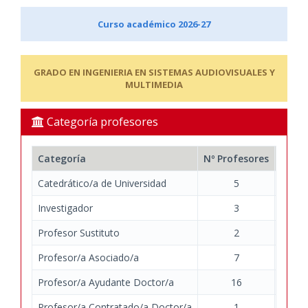
Curso académico 2026-27
GRADO EN INGENIERIA EN SISTEMAS AUDIOVISUALES Y
MULTIMEDIA
Categoría profesores
Categoría
Nº Profesores
Nº Do
Catedrático/a de Universidad
5
Investigador
3
Profesor Sustituto
2
Profesor/a Asociado/a
7
Profesor/a Ayudante Doctor/a
16
Profesor/a Contratado/a Doctor/a
1