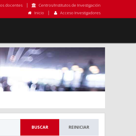
os docentes
Centros/Institutos de Investigación
Inicio
Acceso Investigadores
BUSCAR
REINICIAR