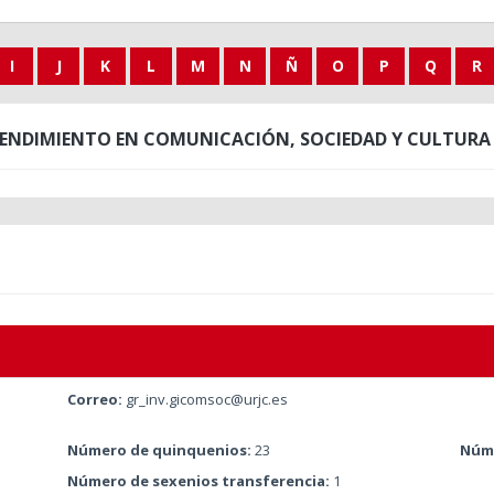
I
J
K
L
M
N
Ñ
O
P
Q
R
RENDIMIENTO EN COMUNICACIÓN, SOCIEDAD Y CULTURA D
Correo:
gr_inv.gicomsoc@urjc.es
Número de quinquenios:
23
Núme
Número de sexenios transferencia:
1