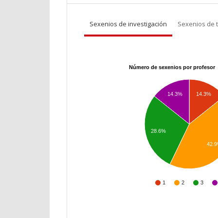
Sexenios de investigación
Sexenios de 
Número de sexenios por profesor
14.3%
14.3%
28.6%
42.
1
2
3