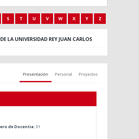
S
T
U
V
W
X
Y
Z
E LA UNIVERSIDAD REY JUAN CARLOS
Presentación
Personal
Proyectos
ro de Docentia:
31