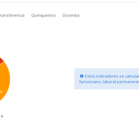
transferencia
Quinquenios
Docentia
Estos indicadores se calculan
funcionario, laboral permanente
9%
4