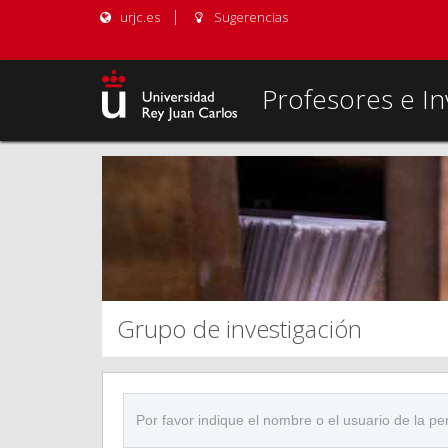
urjc.es
Sugerencias
Profesores e In
Grupo de investigación