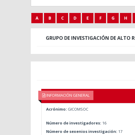
A
B
C
D
E
F
G
H
GRUPO DE INVESTIGACIÓN DE ALTO 
INFORMACIÓN GENERAL
Acrónimo:
GICOMSOC
Número de investigadores:
16
Número de sexenios investigación:
17