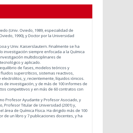
iedo (Univ. Oviedo, 1989, especialidad de
 Oviedo, 1990), y Doctor por la Universidad
boa y Univ. Kaiserslautern. Finalmente se ha
ado investigación siempre enfocada a la Química
nvestigación multidisciplinares de
ecnológico y aplicado.
equilibrio de fases, modelos teóricos y
luidos supercríticos, sistemas reactivos,
electrolitos, y, recientemente, líquidos iónicos.
ulos de investigación, y de más de 100 informes de
tos competitivos y en más de 60 contratos con
como Profesor Ayudante y Profesor Asociado, y
, Profesor Titular de Universidad (2001) y,
el área de Química Física. Ha dirigido más de 100
or de un libro y 7 publicaciones docentes, y ha