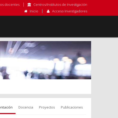
os docentes
Centros/Institutos de Investigación
Inicio
Acceso Investigadores
entación
Docencia
Proyectos
Publicaciones