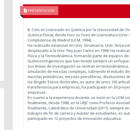
PRESENTACIÓN
B. Coto es Licenciado en Química por la Universidad de Ov
Química Física), donde hizo su Tesis de Licenciatura (Univ.
Complutense de Madrid (UCM, 1994).
Ha realizado estancias en Univ. Dinamarca, Univ. Nova Lis
desplazado a la Univ. Rey Juan Carlos en 1998. Ha realiz
Física y la Termodinámica, formando parte de equipos de i
Químicos/Ingenieros que han tenido siempre un enfoque t
Sus líneas de investigación se centran en termodinámica, 
simulación de mezclas complejas, cubriendo el estudio de f
mezclas poliméricas, mezclas petrolíferas, disoluciones de 
Ha dirigido 9 tesis doctorales, es autor de unos 100 artíc
transferencia para empresas, ha participado en 30 proyec
empresas.
En cuanto a la experiencia docente, se inició en la UCM 
finalmente, desde 1998, en la URJC como Profesor Asociado
finalmente, Catedrático de Universidad (2017), siempre en 
trabajos de fin de carrera y máster de estudiantes, es aut
participado en 12 proyectos de innovación educativa.