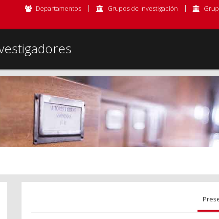
Departamentos
Grupos de investigación
Grup
vestigadores
Pres