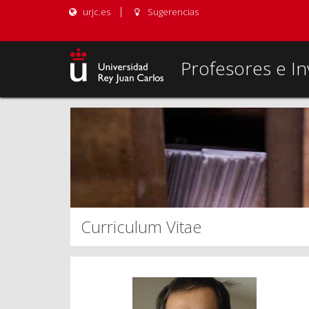
urjc.es
Sugerencias
Profesores e In
Curriculum Vitae