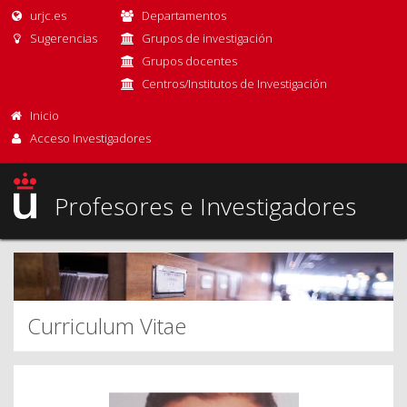
urjc.es
Departamentos
Sugerencias
Grupos de investigación
Grupos docentes
Centros/Institutos de Investigación
Inicio
Acceso Investigadores
Profesores e Investigadores
Curriculum Vitae