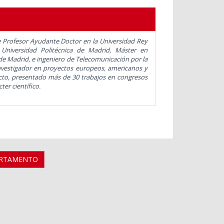
e
Profesor Ayudante Doctor
en la Universidad Rey
Universidad Politécnica de Madrid, Máster en
 de Madrid
, e ingeniero de Telecomunicación por l
a
nvestigador en proyectos europeos, americanos y
pacto, presentado más de 30
trabajos en congresos
ter científico.
ARTAMENTO