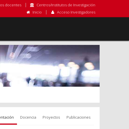
os docentes
Centros/Institutos de Investigación
Inicio
Acceso Investigadores
entación
Docencia
Proyectos
Publicaciones