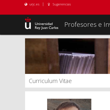
urjc.es
Sugerencias
Profesores e In
Curriculum Vitae