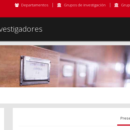
Departamentos
Grupos de investigación
Grup
vestigadores
Pres