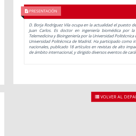
PRESENTACIÓN
D. Borja Rodríguez Vila
ocupa en la actualidad el puesto d
Juan Carlos.
Es doctor en ingeniería biomédica
por la 
Telemedicina y Bioingeniería
por l
a Universidad Politécnica
Universidad Politécnica de Madrid.
Ha
participado como i
nacionales
, publicado 18 artículos en revistas de alto im
de ámbito internacional, y dirigido diversos eventos de carác
VOLVER AL DEP