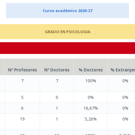
Curso académico 2026-27
GRADO EN PSICOLOGIA
s
Nº Profesores
Nº Doctores
% Doctores
% Extranje
7
7
100%
0%
5
0
0%
0%
6
1
16,67%
0%
19
1
5,26%
0%