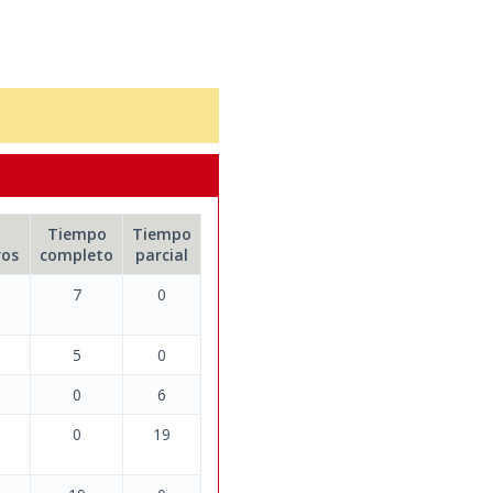
Tiempo
Tiempo
ros
completo
parcial
7
0
5
0
0
6
0
19