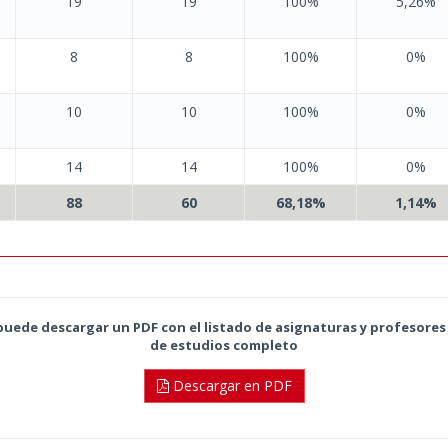
19
19
100%
5,26%
8
8
100%
0%
10
10
100%
0%
14
14
100%
0%
88
60
68,18%
1,14%
 puede descargar un PDF con el listado de asignaturas y profesores
de estudios completo
Descargar en PDF