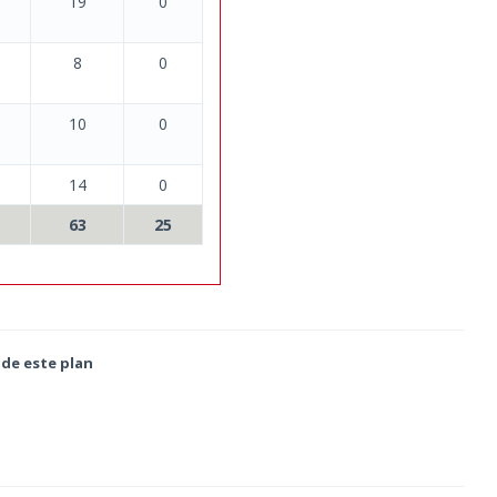
19
0
8
0
10
0
14
0
63
25
 de este plan