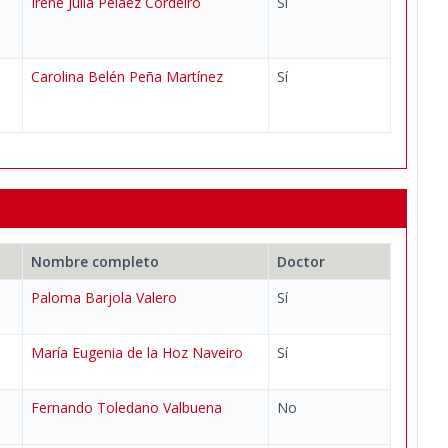
Irene Julia Peláez Cordeiro
Sí
Carolina Belén Peña Martínez
Sí
Nombre completo
Doctor
Paloma Barjola Valero
Sí
María Eugenia de la Hoz Naveiro
Sí
Fernando Toledano Valbuena
No