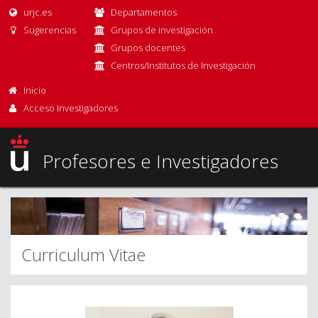
urjc.es
Departamentos
Sugerencias
Grupos de investigación
Grupos docentes
Centros/Institutos de Investigación
Inicio
Acceso Investigadores
Profesores e Investigadores
Curriculum Vitae