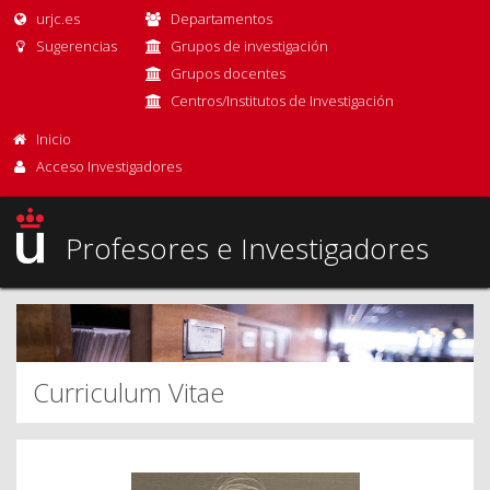
urjc.es
Departamentos
Sugerencias
Grupos de investigación
Grupos docentes
Centros/Institutos de Investigación
Inicio
Acceso Investigadores
Profesores e Investigadores
Curriculum Vitae