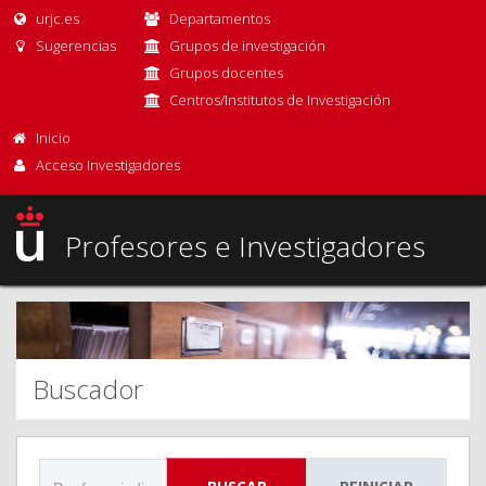
urjc.es
Departamentos
Sugerencias
Grupos de investigación
Grupos docentes
Centros/Institutos de Investigación
Inicio
Acceso Investigadores
Profesores e Investigadores
Buscador