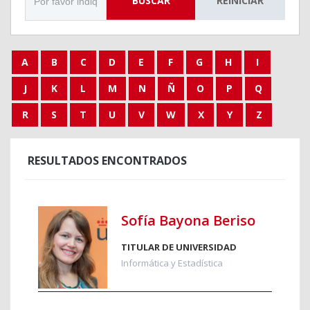
BUSCAR
REINICIAR
A
B
C
D
E
F
G
H
I
J
K
L
M
N
Ñ
O
P
Q
R
S
T
U
V
W
X
Y
Z
RESULTADOS ENCONTRADOS
Sofía Bayona Beriso
TITULAR DE UNIVERSIDAD
Informática y Estadística