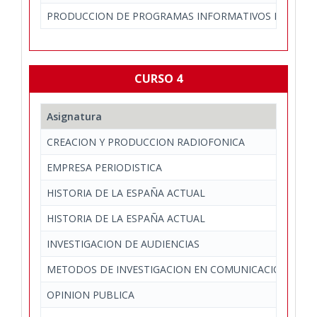
PRODUCCION DE PROGRAMAS INFORMATIVOS EN TELEV
CURSO 4
Asignatura
De
CREACION Y PRODUCCION RADIOFONICA
Com
EMPRESA PERIODISTICA
Per
HISTORIA DE LA ESPAÑA ACTUAL
Art
HISTORIA DE LA ESPAÑA ACTUAL
Est
INVESTIGACION DE AUDIENCIAS
Com
METODOS DE INVESTIGACION EN COMUNICACION
Com
OPINION PUBLICA
Per