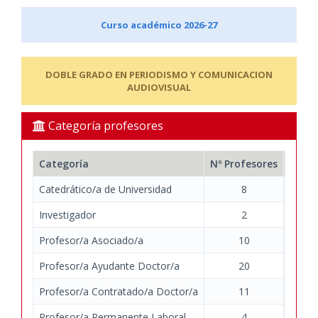
Curso académico 2026-27
DOBLE GRADO EN PERIODISMO Y COMUNICACION
AUDIOVISUAL
Categoría profesores
Categoría
Nº Profesores
Nº Do
Catedrático/a de Universidad
8
Investigador
2
Profesor/a Asociado/a
10
Profesor/a Ayudante Doctor/a
20
Profesor/a Contratado/a Doctor/a
11
Profesor/a Permanente Laboral
4