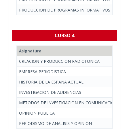
PRODUCCION DE PROGRAMAS INFORMATIVOS EN TELEV
CURSO 4
Asignatura
De
CREACION Y PRODUCCION RADIOFONICA
Com
EMPRESA PERIODISTICA
Per
HISTORIA DE LA ESPAÑA ACTUAL
Est
INVESTIGACION DE AUDIENCIAS
Com
METODOS DE INVESTIGACION EN COMUNICACION
Per
OPINION PUBLICA
Cie
PERIODISMO DE ANALISIS Y OPINION
Per