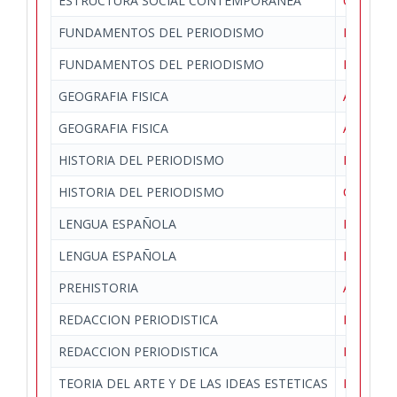
ESTRUCTURA SOCIAL CONTEMPORANEA
Ciencias 
FUNDAMENTOS DEL PERIODISMO
Periodis
FUNDAMENTOS DEL PERIODISMO
Periodis
GEOGRAFIA FISICA
Artes y 
GEOGRAFIA FISICA
Artes y 
HISTORIA DEL PERIODISMO
Periodis
HISTORIA DEL PERIODISMO
Ciencias 
LENGUA ESPAÑOLA
Estudios 
LENGUA ESPAÑOLA
Estudios 
PREHISTORIA
Artes y 
REDACCION PERIODISTICA
Periodis
REDACCION PERIODISTICA
Periodis
TEORIA DEL ARTE Y DE LAS IDEAS ESTETICAS
Estudios 