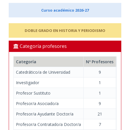
Curso académico 2026-27
DOBLE GRADO EN HISTORIA Y PERIODISMO
Categoría profesores
Categoría
Nº Profesores
Nº Do
Catedrático/a de Universidad
9
Investigador
1
Profesor Sustituto
1
Profesor/a Asociado/a
9
Profesor/a Ayudante Doctor/a
21
Profesor/a Contratado/a Doctor/a
7