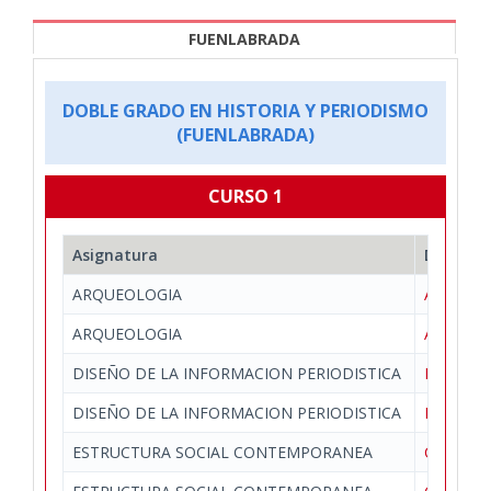
FUENLABRADA
DOBLE GRADO EN HISTORIA Y PERIODISMO
(FUENLABRADA)
CURSO 1
Asignatura
Depart
ARQUEOLOGIA
Artes y 
ARQUEOLOGIA
Artes y 
DISEÑO DE LA INFORMACION PERIODISTICA
Periodis
DISEÑO DE LA INFORMACION PERIODISTICA
Periodis
ESTRUCTURA SOCIAL CONTEMPORANEA
Ciencias 