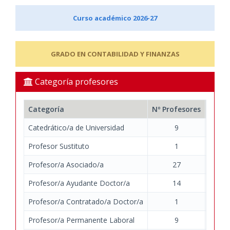
Curso académico 2026-27
GRADO EN CONTABILIDAD Y FINANZAS
Categoría profesores
Categoría
Nº Profesores
Nº Do
Catedrático/a de Universidad
9
Profesor Sustituto
1
Profesor/a Asociado/a
27
Profesor/a Ayudante Doctor/a
14
Profesor/a Contratado/a Doctor/a
1
Profesor/a Permanente Laboral
9