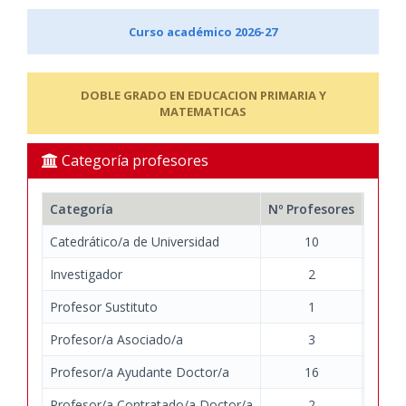
Curso académico 2026-27
DOBLE GRADO EN EDUCACION PRIMARIA Y
MATEMATICAS
Categoría profesores
Categoría
Nº Profesores
Nº Do
Catedrático/a de Universidad
10
Investigador
2
Profesor Sustituto
1
Profesor/a Asociado/a
3
Profesor/a Ayudante Doctor/a
16
Profesor/a Contratado/a Doctor/a
2