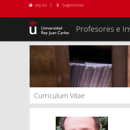
urjc.es
Sugerencias
Profesores e In
Curriculum Vitae