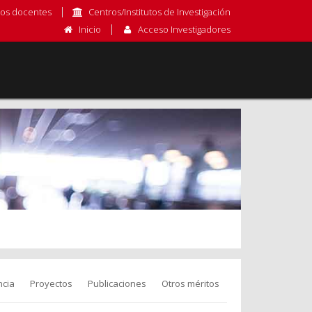
os docentes
Centros/Institutos de Investigación
Inicio
Acceso Investigadores
cia
Proyectos
Publicaciones
Otros méritos