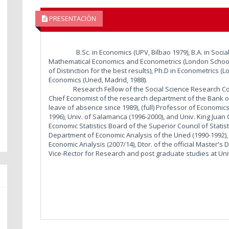
PRESENTACIÓN
B.Sc. in Economics (UPV, Bilbao 1979), B.A. in Social Sc
Mathematical Economics and Econometrics (London School 
of Distinction for the best results), Ph.D in Econometrics (
Economics (Uned, Madrid, 1988).
Research Fellow of the Social Science Research Counc
Chief Economist of the research department of the Bank 
leave of absence since 1989), (full) Professor of Economics
1996), Univ. of Salamanca (1996-2000), and Univ. King Juan 
Economic Statistics Board of the Superior Council of Statist
Department of Economic Analysis of the Uned (1990-1992),
Economic Analysis (2007/14), Dtor. of the official Master'
Vice-Rector for Research and post graduate studies at Univ