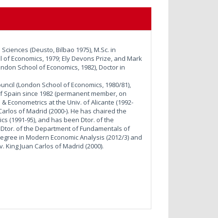
iences (Deusto, Bilbao 1975), M.Sc. in
of Economics, 1979; Ely Devons Prize, and Mark
London School of Economics, 1982), Doctor in
il (London School of Economics, 1980/81),
of Spain since 1982 (permanent member, on
 & Econometrics at the Univ. of Alicante (1992-
Carlos of Madrid (2000-). He has chaired the
ics (1991-95), and has been Dtor. of the
 Dtor. of the Department of Fundamentals of
s Degree in Modern Economic Analysis (2012/3) and
. King Juan Carlos of Madrid (2000).