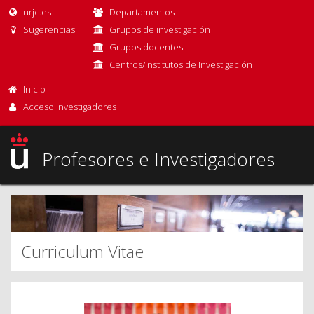
urjc.es
Departamentos
Sugerencias
Grupos de investigación
Grupos docentes
Centros/Institutos de Investigación
Inicio
Acceso Investigadores
Profesores e Investigadores
Curriculum Vitae